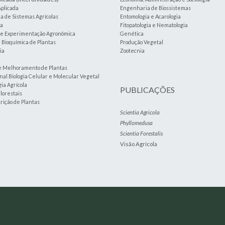
plicada
Engenharia de Biossistemas
 de Sistemas Agrícolas
Entomologia e Acarologia
ia
Fitopatologia e Nematologia
a e Experimentação Agronômica
Genética
e Bioquímica de Plantas
Produção Vegetal
ia
Zootecnia
e Melhoramento de Plantas
nal Biologia Celular e Molecular Vegetal
ia Agrícola
PUBLICAÇÕES
lorestais
trição de Plantas
Scientia Agricola
Phyllomedusa
Scientia Forestalis
Visão Agrícola