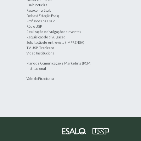
Esalq notícias
Papo com a Esalq
Podcast Estação Esalq
Profissões na Esalq
Rádio USP
Realização e divulgação de eventos
Requisição de divulgação
Solicitação de entrevista (IMPRENSA)
TV USP Piracicaba
Vídeo Institucional
Plano de Comunicação e Marketing (PCM)
Institucional
Vale do Piracicaba