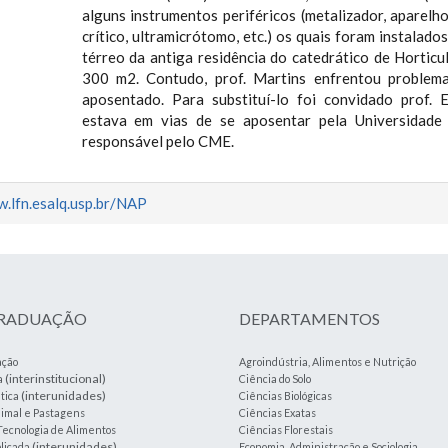
alguns instrumentos periféricos (metalizador, aparel
crítico, ultramicrótomo, etc.) os quais foram instalado
térreo da antiga residência do catedrático de Horticu
300 m2. Contudo, prof. Martins enfrentou problem
aposentado. Para substituí-lo foi convidado prof. E
estava em vias de se aposentar pela Universidade 
responsável pelo CME.
w.lfn.esalq.usp.br/NAP
GRADUAÇÃO
DEPARTAMENTOS
ação
Agroindústria, Alimentos e Nutrição
(interinstitucional)
a
Ciência do Solo
(interunidades)
tica
Ciências Biológicas
imal e Pastagens
Ciências Exatas
Tecnologia de Alimentos
Ciências Florestais
(interunidades)
plicada
Economia, Administração e Sociologia