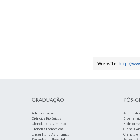
Website:
http://ww
GRADUAÇÃO
PÓS-
Administração
Administr
Ciências Biológicas
Bioenergi
Ciências dos Alimentos
Bioinformá
Ciências Econômicas
Ciência An
Engenharia Agronômica
Ciência e 
Engenharia Florestal
Ecologia A