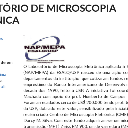
ÓRIO DE MICROSCOPIA
NICA
es
ade em
O Laboratório de Microscopia Eletrônica aplicada à
(NAP/MEPA) da ESALQ/USP nasceu de uma ação con
jima
departamentos da instituição, que cotizaram fundos r
o:
empréstimo do Banco Interamericano de Desenvolvi
oli
década dos 1990, feito à USP. A iniciativa foi coor
Machado com apoio do prof. Humberto de Campos, di
Foram arrecadados cerca de US$ 200.000 tendo prof. J
da USP, dobrado este valor, sensibilizado pela inicia
recém criado Centro de Microscopia Eletrônica (CME) 
Darcy M. Silva. Com este fundo adquiriram-se um mic
transmissão (MET) Zeiss EM 900, um de varredura (M