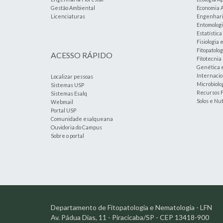
Gestão Ambiental
Economia A
Licenciaturas
Engenharia
Entomolog
Estatístic
Fisiologia 
Fitopatolog
ACESSO RÁPIDO
Fitotecnia
Genética 
Internacio
Localizar pessoas
Microbiolog
Sistemas USP
Recursos F
Sistemas Esalq
Solos e Nu
Webmail
Portal USP
Comunidade esalqueana
Ouvidoria do Campus
Sobre o portal
Departamento de Fitopatologia e Nematologia - LFN
Av. Pádua Dias, 11 - Piracicaba/SP - CEP 13418-900