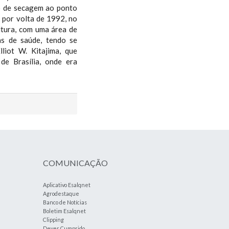
ho de secagem ao ponto
s por volta de 1992, no
ltura, com uma área de
as de saúde, tendo se
lliot W. Kitajima, que
de Brasília, onde era
COMUNICAÇÃO
Aplicativo Esalqnet
Agrodestaque
Banco de Notícias
Boletim Esalqnet
Clipping
Dever Cumprido