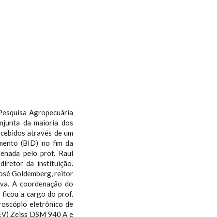
 Pesquisa Agropecuária
junta da maioria dos
ecebidos através de um
mento (BID) no fim da
denada pelo prof. Raul
retor da instituição.
osé Goldemberg, reitor
tiva. A coordenação do
ficou a cargo do prof.
roscópio eletrônico de
EV) Zeiss DSM 940 A e