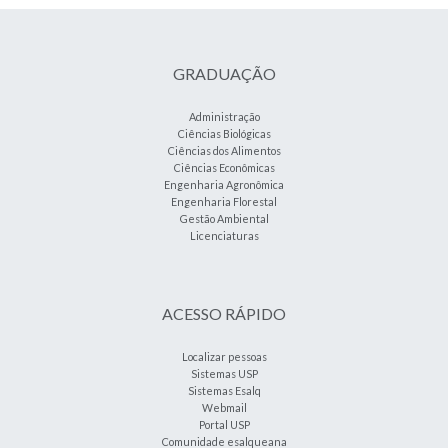
GRADUAÇÃO
Administração
Ciências Biológicas
Ciências dos Alimentos
Ciências Econômicas
Engenharia Agronômica
Engenharia Florestal
Gestão Ambiental
Licenciaturas
ACESSO RÁPIDO
Localizar pessoas
Sistemas USP
Sistemas Esalq
Webmail
Portal USP
Comunidade esalqueana