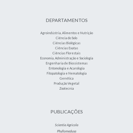
DEPARTAMENTOS
Agroindústria, Alimentos e Nutrição
Ciência do Solo
Ciências Biológicas
Ciências Exatas
Ciências Florestais
Economia, Administração e Sociologia
Engenharia de Biossistemas
Entomologia e Acarologia
Fitopatologia e Nematologia
Genética
Produção Vegetal
Zootecnia
PUBLICAÇÕES
Scientia Agricola
Phyllomedusa