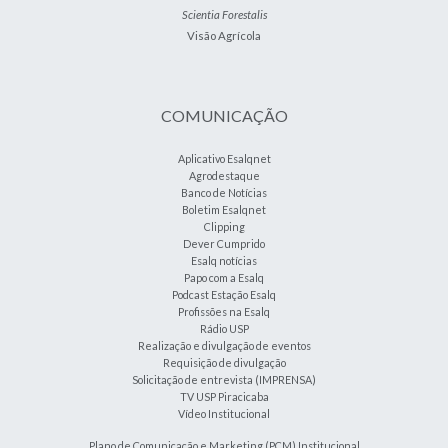
Scientia Forestalis
Visão Agrícola
COMUNICAÇÃO
Aplicativo Esalqnet
Agrodestaque
Banco de Notícias
Boletim Esalqnet
Clipping
Dever Cumprido
Esalq notícias
Papo com a Esalq
Podcast Estação Esalq
Profissões na Esalq
Rádio USP
Realização e divulgação de eventos
Requisição de divulgação
Solicitação de entrevista (IMPRENSA)
TV USP Piracicaba
Vídeo Institucional
Plano de Comunicação e Marketing (PCM) Institucional