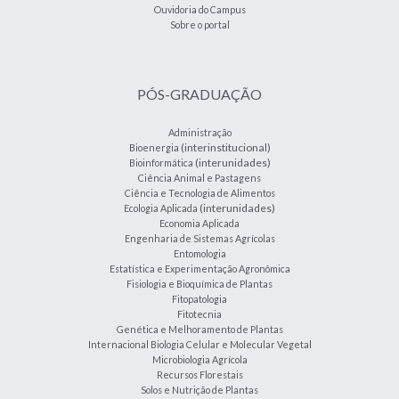
Ouvidoria do Campus
Sobre o portal
PÓS-GRADUAÇÃO
Administração
(interinstitucional)
Bioenergia
(interunidades)
Bioinformática
Ciência Animal e Pastagens
Ciência e Tecnologia de Alimentos
(interunidades)
Ecologia Aplicada
Economia Aplicada
Engenharia de Sistemas Agrícolas
Entomologia
Estatística e Experimentação Agronômica
Fisiologia e Bioquímica de Plantas
Fitopatologia
Fitotecnia
Genética e Melhoramento de Plantas
Internacional Biologia Celular e Molecular Vegetal
Microbiologia Agrícola
Recursos Florestais
Solos e Nutrição de Plantas