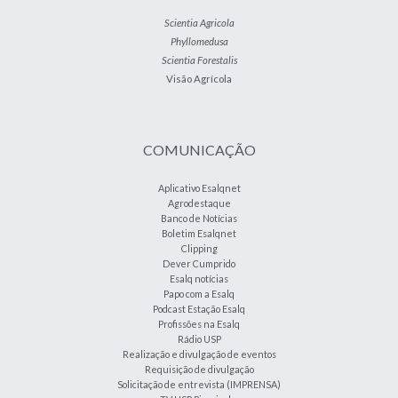
Scientia Agricola
Phyllomedusa
Scientia Forestalis
Visão Agrícola
COMUNICAÇÃO
Aplicativo Esalqnet
Agrodestaque
Banco de Notícias
Boletim Esalqnet
Clipping
Dever Cumprido
Esalq notícias
Papo com a Esalq
Podcast Estação Esalq
Profissões na Esalq
Rádio USP
Realização e divulgação de eventos
Requisição de divulgação
Solicitação de entrevista (IMPRENSA)