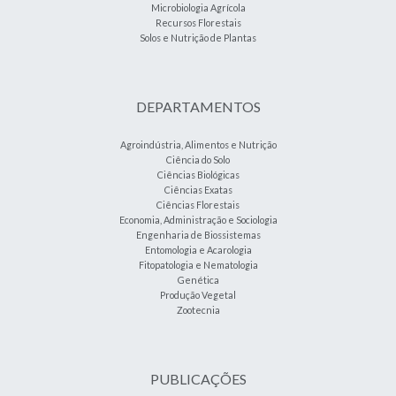
Microbiologia Agrícola
Recursos Florestais
Solos e Nutrição de Plantas
DEPARTAMENTOS
Agroindústria, Alimentos e Nutrição
Ciência do Solo
Ciências Biológicas
Ciências Exatas
Ciências Florestais
Economia, Administração e Sociologia
Engenharia de Biossistemas
Entomologia e Acarologia
Fitopatologia e Nematologia
Genética
Produção Vegetal
Zootecnia
PUBLICAÇÕES