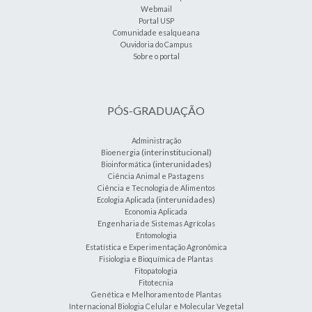
Webmail
Portal USP
Comunidade esalqueana
Ouvidoria do Campus
Sobre o portal
PÓS-GRADUAÇÃO
Administração
(interinstitucional)
Bioenergia
(interunidades)
Bioinformática
Ciência Animal e Pastagens
Ciência e Tecnologia de Alimentos
(interunidades)
Ecologia Aplicada
Economia Aplicada
Engenharia de Sistemas Agrícolas
Entomologia
Estatística e Experimentação Agronômica
Fisiologia e Bioquímica de Plantas
Fitopatologia
Fitotecnia
Genética e Melhoramento de Plantas
Internacional Biologia Celular e Molecular Vegetal