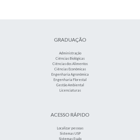
GRADUAÇÃO
Administração
Ciências Biológicas
Ciências dos Alimentos
Ciências Econômicas
Engenharia Agronômica
Engenharia Florestal
Gestão Ambiental
Licenciaturas
ACESSO RÁPIDO
Localizar pessoas
Sistemas USP
Sistemas Esalq