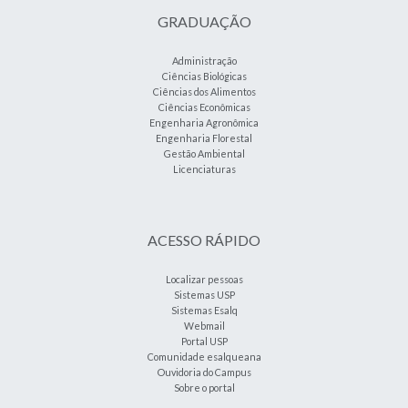
GRADUAÇÃO
Administração
Ciências Biológicas
Ciências dos Alimentos
Ciências Econômicas
Engenharia Agronômica
Engenharia Florestal
Gestão Ambiental
Licenciaturas
ACESSO RÁPIDO
Localizar pessoas
Sistemas USP
Sistemas Esalq
Webmail
Portal USP
Comunidade esalqueana
Ouvidoria do Campus
Sobre o portal