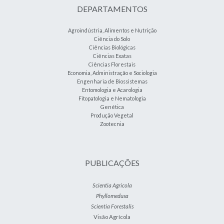
DEPARTAMENTOS
Agroindústria, Alimentos e Nutrição
Ciência do Solo
Ciências Biológicas
Ciências Exatas
Ciências Florestais
Economia, Administração e Sociologia
Engenharia de Biossistemas
Entomologia e Acarologia
Fitopatologia e Nematologia
Genética
Produção Vegetal
Zootecnia
PUBLICAÇÕES
Scientia Agricola
Phyllomedusa
Scientia Forestalis
Visão Agrícola