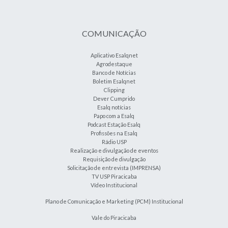
COMUNICAÇÃO
Aplicativo Esalqnet
Agrodestaque
Banco de Notícias
Boletim Esalqnet
Clipping
Dever Cumprido
Esalq notícias
Papo com a Esalq
Podcast Estação Esalq
Profissões na Esalq
Rádio USP
Realização e divulgação de eventos
Requisição de divulgação
Solicitação de entrevista (IMPRENSA)
TV USP Piracicaba
Vídeo Institucional
Plano de Comunicação e Marketing (PCM) Institucional
Vale do Piracicaba