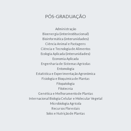
PÓS-GRADUAÇÃO
Administração
(interinstitucional)
Bioenergia
(interunidades)
Bioinformática
Ciência Animal e Pastagens
Ciência e Tecnologia de Alimentos
(interunidades)
Ecologia Aplicada
Economia Aplicada
Engenharia de Sistemas Agrícolas
Entomologia
Estatística e Experimentação Agronômica
Fisiologia e Bioquímica de Plantas
Fitopatologia
Fitotecnia
Genética e Melhoramento de Plantas
Internacional Biologia Celular e Molecular Vegetal
Microbiologia Agrícola
Recursos Florestais
Solos e Nutrição de Plantas