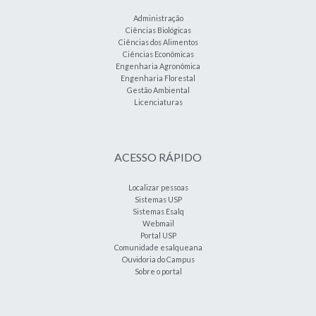
Administração
Ciências Biológicas
Ciências dos Alimentos
Ciências Econômicas
Engenharia Agronômica
Engenharia Florestal
Gestão Ambiental
Licenciaturas
ACESSO RÁPIDO
Localizar pessoas
Sistemas USP
Sistemas Esalq
Webmail
Portal USP
Comunidade esalqueana
Ouvidoria do Campus
Sobre o portal