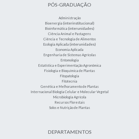
PÓS-GRADUAÇÃO
Administração
(interinstitucional)
Bioenergia
(interunidades)
Bioinformática
Ciência Animal e Pastagens
Ciência e Tecnologia de Alimentos
(interunidades)
Ecologia Aplicada
Economia Aplicada
Engenharia de Sistemas Agrícolas
Entomologia
Estatística e Experimentação Agronômica
Fisiologia e Bioquímica de Plantas
Fitopatologia
Fitotecnia
Genética e Melhoramento de Plantas
Internacional Biologia Celular e Molecular Vegetal
Microbiologia Agrícola
Recursos Florestais
Solos e Nutrição de Plantas
DEPARTAMENTOS