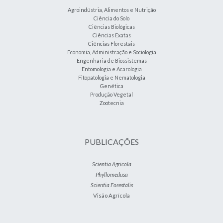
Agroindústria, Alimentos e Nutrição
Ciência do Solo
Ciências Biológicas
Ciências Exatas
Ciências Florestais
Economia, Administração e Sociologia
Engenharia de Biossistemas
Entomologia e Acarologia
Fitopatologia e Nematologia
Genética
Produção Vegetal
Zootecnia
PUBLICAÇÕES
Scientia Agricola
Phyllomedusa
Scientia Forestalis
Visão Agrícola