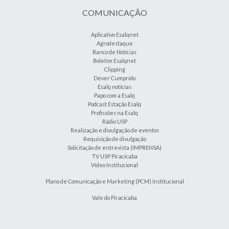
COMUNICAÇÃO
Aplicativo Esalqnet
Agrodestaque
Banco de Notícias
Boletim Esalqnet
Clipping
Dever Cumprido
Esalq notícias
Papo com a Esalq
Podcast Estação Esalq
Profissões na Esalq
Rádio USP
Realização e divulgação de eventos
Requisição de divulgação
Solicitação de entrevista (IMPRENSA)
TV USP Piracicaba
Vídeo Institucional
Plano de Comunicação e Marketing (PCM) Institucional
Vale do Piracicaba