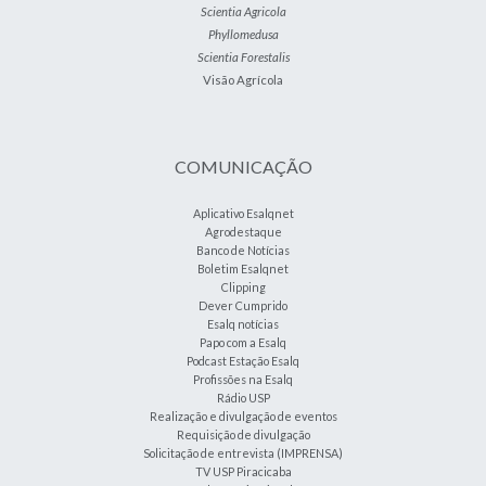
Scientia Agricola
Phyllomedusa
Scientia Forestalis
Visão Agrícola
COMUNICAÇÃO
Aplicativo Esalqnet
Agrodestaque
Banco de Notícias
Boletim Esalqnet
Clipping
Dever Cumprido
Esalq notícias
Papo com a Esalq
Podcast Estação Esalq
Profissões na Esalq
Rádio USP
Realização e divulgação de eventos
Requisição de divulgação
Solicitação de entrevista (IMPRENSA)
TV USP Piracicaba