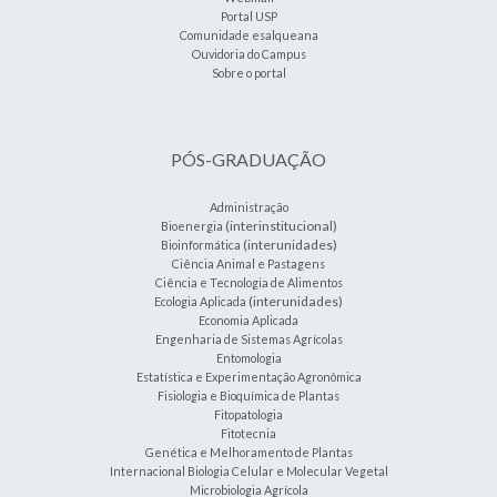
Portal USP
Comunidade esalqueana
Ouvidoria do Campus
Sobre o portal
PÓS-GRADUAÇÃO
Administração
(interinstitucional)
Bioenergia
(interunidades)
Bioinformática
Ciência Animal e Pastagens
Ciência e Tecnologia de Alimentos
(interunidades)
Ecologia Aplicada
Economia Aplicada
Engenharia de Sistemas Agrícolas
Entomologia
Estatística e Experimentação Agronômica
Fisiologia e Bioquímica de Plantas
Fitopatologia
Fitotecnia
Genética e Melhoramento de Plantas
Internacional Biologia Celular e Molecular Vegetal
Microbiologia Agrícola