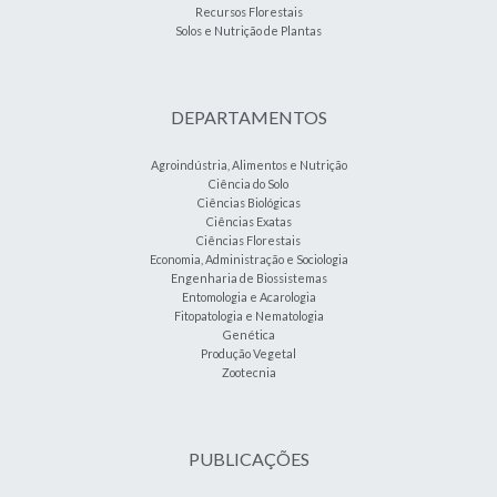
Recursos Florestais
Solos e Nutrição de Plantas
DEPARTAMENTOS
Agroindústria, Alimentos e Nutrição
Ciência do Solo
Ciências Biológicas
Ciências Exatas
Ciências Florestais
Economia, Administração e Sociologia
Engenharia de Biossistemas
Entomologia e Acarologia
Fitopatologia e Nematologia
Genética
Produção Vegetal
Zootecnia
PUBLICAÇÕES