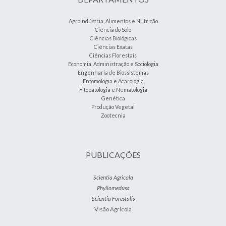
Agroindústria, Alimentos e Nutrição
Ciência do Solo
Ciências Biológicas
Ciências Exatas
Ciências Florestais
Economia, Administração e Sociologia
Engenharia de Biossistemas
Entomologia e Acarologia
Fitopatologia e Nematologia
Genética
Produção Vegetal
Zootecnia
PUBLICAÇÕES
Scientia Agricola
Phyllomedusa
Scientia Forestalis
Visão Agrícola