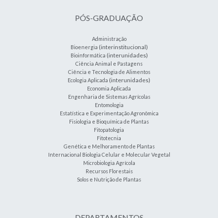
PÓS-GRADUAÇÃO
Administração
(interinstitucional)
Bioenergia
(interunidades)
Bioinformática
Ciência Animal e Pastagens
Ciência e Tecnologia de Alimentos
(interunidades)
Ecologia Aplicada
Economia Aplicada
Engenharia de Sistemas Agrícolas
Entomologia
Estatística e Experimentação Agronômica
Fisiologia e Bioquímica de Plantas
Fitopatologia
Fitotecnia
Genética e Melhoramento de Plantas
Internacional Biologia Celular e Molecular Vegetal
Microbiologia Agrícola
Recursos Florestais
Solos e Nutrição de Plantas
DEPARTAMENTOS