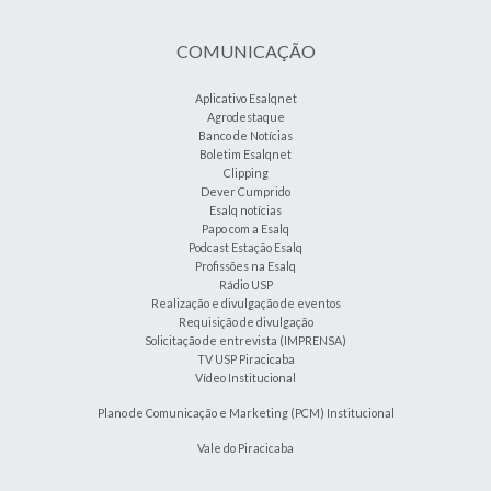
COMUNICAÇÃO
Aplicativo Esalqnet
Agrodestaque
Banco de Notícias
Boletim Esalqnet
Clipping
Dever Cumprido
Esalq notícias
Papo com a Esalq
Podcast Estação Esalq
Profissões na Esalq
Rádio USP
Realização e divulgação de eventos
Requisição de divulgação
Solicitação de entrevista (IMPRENSA)
TV USP Piracicaba
Vídeo Institucional
Plano de Comunicação e Marketing (PCM) Institucional
Vale do Piracicaba