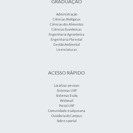
GRADUAÇÃO
Administração
Ciências Biológicas
Ciências dos Alimentos
Ciências Econômicas
Engenharia Agronômica
Engenharia Florestal
Gestão Ambiental
Licenciaturas
ACESSO RÁPIDO
Localizar pessoas
Sistemas USP
Sistemas Esalq
Webmail
Portal USP
Comunidade esalqueana
Ouvidoria do Campus
Sobre o portal